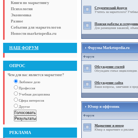
Книги по маркетингу
Студенческий форум
Психология
Учитесь на маркетолога? Учебны
Экономика
Разное
Поиски работы и сотрудни
События для маркетологов
Для размещения вакансий, объяв
Новости marketopedia.ru
НАШ ФОРУМ
Форумы Marketopedia.ru
Форум
ОПРОС
Обсуждение статей
Обсуждаем статьи энциклопедии.
Чем для вас является маркетинг?
Любимое дело
Обсуждение сайта
Ваши вопросы, замечания и пред
Профессия
Учебная дисциплина
Сфера интересов
Юмор и оффтопик
Другое
Форум
Маркетинг и юмор
Юмор в маркетинге и рекламе
РЕКЛАМА