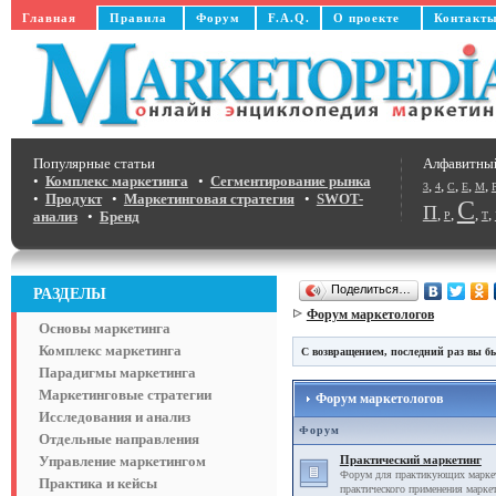
Главная
Правила
Форум
F.A.Q.
О проекте
Контакт
Популярные статьи
Алфавитны
•
Комплекс маркетинга
•
Сегментирование рынка
,
,
,
,
,
3
4
C
E
M
•
Продукт
•
Маркетинговая стратегия
•
SWOT-
С
П
,
,
,
,
анализ
•
Бренд
Р
Т
Поделиться…
РАЗДЕЛЫ
Форум маркетологов
Основы маркетинга
Комплекс маркетинга
С возвращением, последний раз вы бы
Парадигмы маркетинга
Маркетинговые стратегии
Форум маркетологов
Исследования и анализ
Форум
Отдельные направления
Управление маркетингом
Практический маркетинг
Форум для практикующих маркет
Практика и кейсы
практического применения маркет