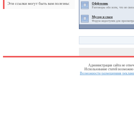
Эти ссылки могут быть вам полезны:
Оффтопик
Разговоры обо всем, что не связ
Мусор и спам
Форум недоступен для просмотра
Администрация сайта не отвеч
Использование статей возможно т
Возможности размещениия рекламы