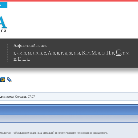
ы
Алфавитный поиск
С
К
П
А
М
,
,
,
,
,
,
,
,
,
,
,
,
,
Д
,
,
,
И
,
,
,
,
,
О
,
,
,
,
,
,
3
4
C
E
M
P
R
S
Z
Б
В
Г
Ж
З
Л
Н
Р
Т
У
,
Ц
,
,
Ф
Ш
Э
ыли здесь:
Сегодня, 07:07
ологов - обсуждение реальных ситуаций и практического применения маркетинга.