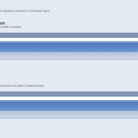
е задания и вопросы обсуждаем здесь.
ков
влений и резюме
.
дложения по работе энциклопедии