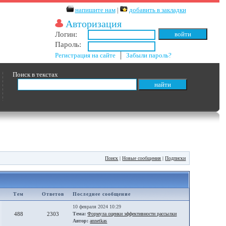
напишите нам
|
добавить в закладки
Авторизация
Логин:
Пароль:
Регистрация на сайте
│
Забыли пароль?
Поиск в текстах
Поиск
|
Новые сообщения
|
Подписки
Тем
Ответов
Последнее сообщение
10 февраля 2024 10:29
488
2303
Тема:
Формула оценки эффективности рассылки
Автор:
annetkas