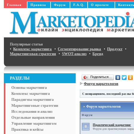
Главная
Правила
Форум
F.A.Q.
О проекте
Контакт
Популярные статьи
•
Комплекс маркетинга
•
Сегментирование рынка
•
Продукт
•
Маркетинговая стратегия
•
SWOT-анализ
•
Бренд
Поделиться…
РАЗДЕЛЫ
Форум маркетологов
Основы маркетинга
Комплекс маркетинга
С возвращением, последний раз вы б
Парадигмы маркетинга
Маркетинговые стратегии
Форум маркетологов
Исследования и анализ
Форум
Отдельные направления
Управление маркетингом
Практический маркетинг
Практика и кейсы
Форум для практикующих маркет