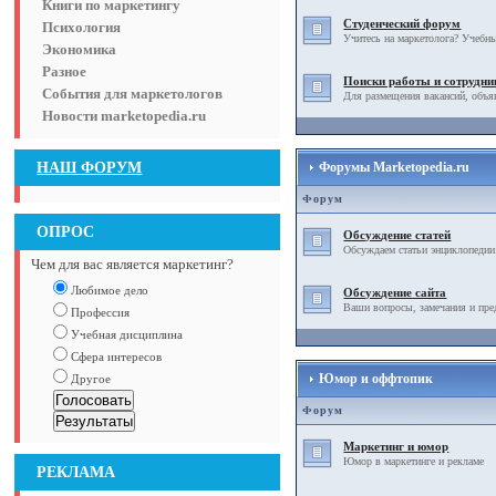
Книги по маркетингу
Студенческий форум
Психология
Учитесь на маркетолога? Учебны
Экономика
Разное
Поиски работы и сотрудни
События для маркетологов
Для размещения вакансий, объя
Новости marketopedia.ru
НАШ ФОРУМ
Форумы Marketopedia.ru
Форум
ОПРОС
Обсуждение статей
Обсуждаем статьи энциклопедии
Чем для вас является маркетинг?
Любимое дело
Обсуждение сайта
Ваши вопросы, замечания и пре
Профессия
Учебная дисциплина
Сфера интересов
Юмор и оффтопик
Другое
Форум
Маркетинг и юмор
Юмор в маркетинге и рекламе
РЕКЛАМА