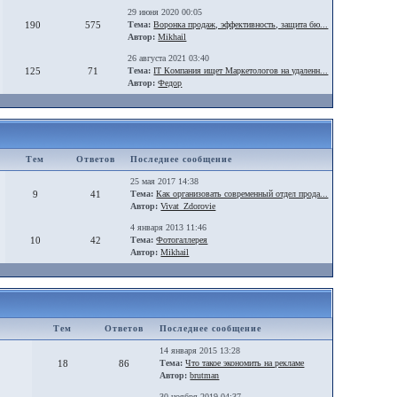
29 июня 2020 00:05
190
575
Тема:
Воронка продаж, эффективность, защита бю...
Автор:
Mikhail
26 августа 2021 03:40
125
71
Тема:
IT Компания ищет Маркетологов на удаленн...
Автор:
Федор
Тем
Ответов
Последнее сообщение
25 мая 2017 14:38
9
41
Тема:
Как организовать современный отдел прода...
Автор:
Vivat_Zdorovie
4 января 2013 11:46
10
42
Тема:
Фотогаллерея
Автор:
Mikhail
Тем
Ответов
Последнее сообщение
14 января 2015 13:28
18
86
Тема:
Что такое экономить на рекламе
Автор:
brutman
30 ноября 2019 04:37