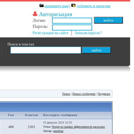
напишите нам
|
добавить в закладки
Авторизация
Логин:
Пароль:
Регистрация на сайте
│
Забыли пароль?
Поиск в текстах
Поиск
|
Новые сообщения
|
Подписки
Тем
Ответов
Последнее сообщение
10 февраля 2024 10:29
488
2303
Тема:
Формула оценки эффективности рассылки
Автор:
annetkas