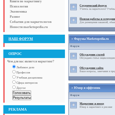
Книги по маркетингу
Студенческий форум
Психология
Учитесь на маркетолога? Учебны
Экономика
Разное
Поиски работы и сотрудни
События для маркетологов
Для размещения вакансий, объя
Новости marketopedia.ru
НАШ ФОРУМ
Форумы Marketopedia.ru
Форум
ОПРОС
Обсуждение статей
Обсуждаем статьи энциклопедии
Чем для вас является маркетинг?
Любимое дело
Обсуждение сайта
Ваши вопросы, замечания и пре
Профессия
Учебная дисциплина
Сфера интересов
Юмор и оффтопик
Другое
Форум
Маркетинг и юмор
Юмор в маркетинге и рекламе
РЕКЛАМА