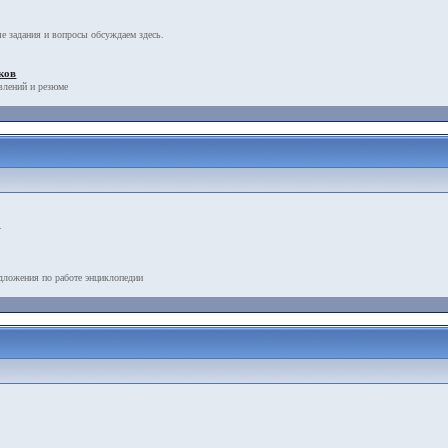
е задания и вопросы обсуждаем здесь.
ков
влений и резюме
.
дложения по работе энциклопедии