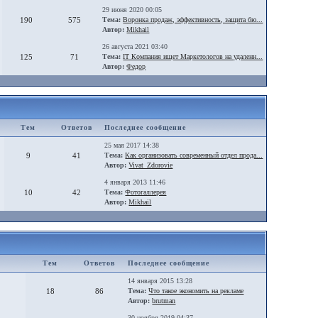
29 июня 2020 00:05
190
575
Тема:
Воронка продаж, эффективность, защита бю...
Автор:
Mikhail
26 августа 2021 03:40
125
71
Тема:
IT Компания ищет Маркетологов на удаленн...
Автор:
Федор
Тем
Ответов
Последнее сообщение
25 мая 2017 14:38
9
41
Тема:
Как организовать современный отдел прода...
Автор:
Vivat_Zdorovie
4 января 2013 11:46
10
42
Тема:
Фотогаллерея
Автор:
Mikhail
Тем
Ответов
Последнее сообщение
14 января 2015 13:28
18
86
Тема:
Что такое экономить на рекламе
Автор:
brutman
30 ноября 2019 04:37