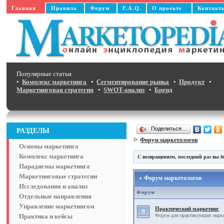
Главная
Правила
Форум
F.A.Q.
О проекте
Контакт
Популярные статьи
•
Комплекс маркетинга
•
Сегментирование рынка
•
Продукт
•
Маркетинговая стратегия
•
SWOT-анализ
•
Бренд
Поделиться…
РАЗДЕЛЫ
Форум маркетологов
Основы маркетинга
Комплекс маркетинга
С возвращением, последний раз вы б
Парадигмы маркетинга
Маркетинговые стратегии
Форум маркетологов
Исследования и анализ
Форум
Отдельные направления
Управление маркетингом
Практический маркетинг
Практика и кейсы
Форум для практикующих маркет