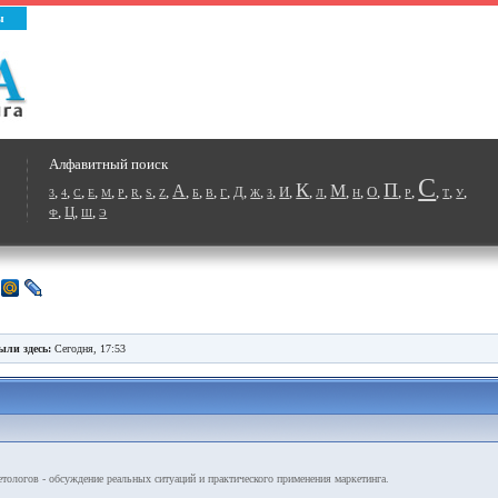
ы
Алфавитный поиск
С
К
П
А
М
,
,
,
,
,
,
,
,
,
,
,
,
,
Д
,
,
,
И
,
,
,
,
,
О
,
,
,
,
,
,
3
4
C
E
M
P
R
S
Z
Б
В
Г
Ж
З
Л
Н
Р
Т
У
,
Ц
,
,
Ф
Ш
Э
ыли здесь:
Сегодня, 17:53
ологов - обсуждение реальных ситуаций и практического применения маркетинга.