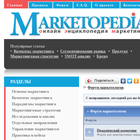
Главная
Правила
Форум
F.A.Q.
О проекте
Контакт
Популярные статьи
•
Комплекс маркетинга
•
Сегментирование рынка
•
Продукт
•
Маркетинговая стратегия
•
SWOT-анализ
•
Бренд
Поделиться…
РАЗДЕЛЫ
Форум маркетологов
Основы маркетинга
Комплекс маркетинга
С возвращением, последний раз вы б
Парадигмы маркетинга
Маркетинговые стратегии
Форум маркетологов
Исследования и анализ
Форум
Отдельные направления
Управление маркетингом
Практический маркетинг
Практика и кейсы
Форум для практикующих маркет