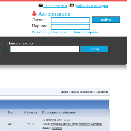
напишите нам
|
добавить в закладки
Авторизация
Логин:
Пароль:
Регистрация на сайте
│
Забыли пароль?
Поиск в текстах
Поиск
|
Новые сообщения
|
Подписки
Тем
Ответов
Последнее сообщение
10 февраля 2024 10:29
488
2303
Тема:
Формула оценки эффективности рассылки
Автор:
annetkas