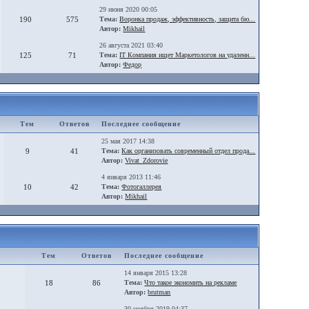
29 июня 2020 00:05
190
575
Тема:
Воронка продаж, эффективность, защита бю...
Автор:
Mikhail
26 августа 2021 03:40
125
71
Тема:
IT Компания ищет Маркетологов на удаленн...
Автор:
Федор
Тем
Ответов
Последнее сообщение
25 мая 2017 14:38
9
41
Тема:
Как организовать современный отдел прода...
Автор:
Vivat_Zdorovie
4 января 2013 11:46
10
42
Тема:
Фотогаллерея
Автор:
Mikhail
Тем
Ответов
Последнее сообщение
14 января 2015 13:28
18
86
Тема:
Что такое экономить на рекламе
Автор:
brutman
30 ноября 2019 04:37