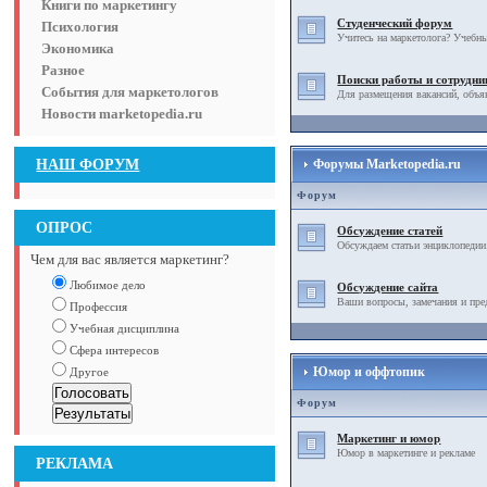
Книги по маркетингу
Студенческий форум
Психология
Учитесь на маркетолога? Учебны
Экономика
Разное
Поиски работы и сотрудни
События для маркетологов
Для размещения вакансий, объя
Новости marketopedia.ru
НАШ ФОРУМ
Форумы Marketopedia.ru
Форум
ОПРОС
Обсуждение статей
Обсуждаем статьи энциклопедии
Чем для вас является маркетинг?
Любимое дело
Обсуждение сайта
Ваши вопросы, замечания и пре
Профессия
Учебная дисциплина
Сфера интересов
Юмор и оффтопик
Другое
Форум
Маркетинг и юмор
Юмор в маркетинге и рекламе
РЕКЛАМА