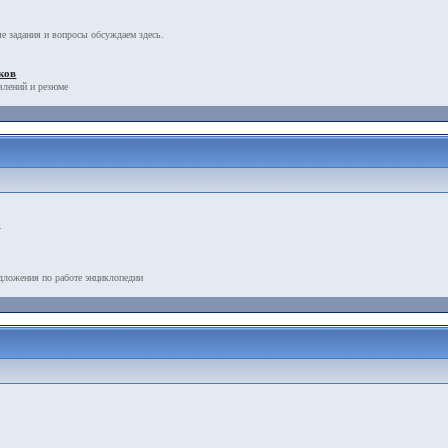
е задания и вопросы обсуждаем здесь.
ков
влений и резюме
.
дложения по работе энциклопедии