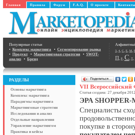
Главная
Правила
Форум
F.A.Q.
О проекте
Контакт
Популярные статьи
Алфавитны
•
Комплекс маркетинга
•
Сегментирование рынка
,
,
,
,
,
3
4
C
E
M
•
Продукт
•
Маркетинговая стратегия
•
SWOT-
С
П
,
,
,
,
анализ
•
Бренд
Р
Т
Поделиться…
РАЗДЕЛЫ
VII Всероссийский
Основы маркетинга
Статья создана: 27 декабря 2012
Комплекс маркетинга
ЭРА SHOPPER
Парадигмы маркетинга
Маркетинговые стратегии
Специалисты сход
Исследования и анализ
продовольственно
Отдельные направления
покупке в сторон
Управление маркетингом
Практика и кейсы
покупателем неп