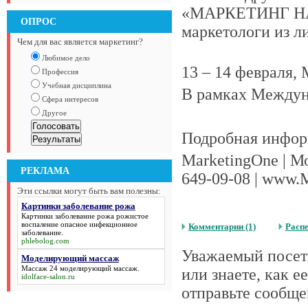
«МАРКЕТИНГ Н
ОПРОС
маркетологи из 
Чем для вас является маркетинг?
Любимое дело
13 – 14 февраля,
Профессия
Учебная дисциплина
В рамках Между
Сфера интересов
Другое
Подробная инфо
MarketingOne | Мо
РЕКЛАМА
649-09-08 | www.
Эти ссылки могут быть вам полезны:
Картинки заболевание рожа
Картинки заболевание рожа
рожистое
воспаление опасное инфекционное
Комментарии (1)
Расп
заболевание.
phlebolog.com
Уважаемый посети
Моделирующий массаж
Массаж 24
моделирующий массаж
.
или знаете, как 
idolface-salon.ru
отправьте сообще