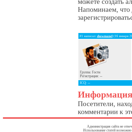
можете создать а
Напоминаем, что 
зарегистрироватьс
#1 написал:
showmanel
(16 января 2
Группа: Гости
Регистрация: --
ICQ: --
Информаци
Посетители, нахо
комментарии к это
Администрация сайта не отвеч
Использование статей возможно т