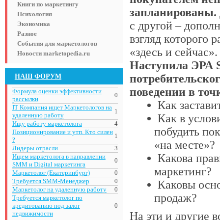
Книги по маркетингу
запланированы.
Психология
с другой – допол
Экономика
Разное
взгляд которого 
События для маркетологов
«здесь и сейчас».
Новости marketopedia.ru
Наступила ЭРА
НАШ ФОРУМ
потребительског
поведении в точ
Формула оценки эффективности
0
рассылки
Как застави
IT Компания ищет Маркетологов на
1
удаленную работу
Как в услов
Ищу работу маркетолога
4
побудить по
Позиционирование и утп. Кто силен
1
?
«на месте»?
Лидеры отрасли
3
Какова прав
Ищем маркетолога в направлении
0
SMM и Digital маркетинга
маркетинг?
Маркетолог (Екатеринбург)
0
Требуется SMM-Менеджер
0
Каковы осно
Маркетолог на удаленную работу
0
продаж?
Требуется маркетолог по
кредитованию под залог
0
недвижимости
На эти и други