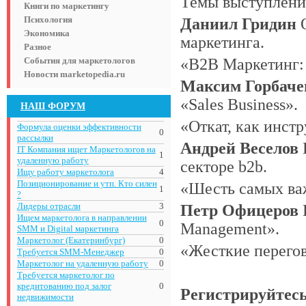
Темы выступлени
Книги по маркетингу
Психология
Даниил Гридин
Экономика
маркетинга.
Разное
События для маркетологов
«B2B Маркетинг:
Новости marketopedia.ru
Максим Горбач
«Sales Business».
НАШ ФОРУМ
«Откат, как инст
Формула оценки эффективности
0
рассылки
Андрей Веселов
IT Компания ищет Маркетологов на
1
удаленную работу
секторе b2b.
Ищу работу маркетолога
4
Позиционирование и утп. Кто силен
«Шесть самых ва
1
?
Лидеры отрасли
3
Петр Офицеров
Ищем маркетолога в направлении
0
Management».
SMM и Digital маркетинга
Маркетолог (Екатеринбург)
0
«Жесткие перего
Требуется SMM-Менеджер
0
Маркетолог на удаленную работу
0
Требуется маркетолог по
кредитованию под залог
0
Регистрируйтесь
недвижимости