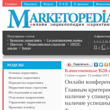
Главная
Правила
Форум
F.A.Q.
О проекте
Контакт
Популярные статьи
Алфавитны
•
Комплекс маркетинга
•
Сегментирование рынка
,
,
,
,
,
3
4
C
E
M
•
Продукт
•
Маркетинговая стратегия
•
SWOT-
С
П
,
,
,
,
анализ
•
Бренд
Р
Т
Поделиться…
РАЗДЕЛЫ
Качественные В2В 
Основы маркетинга
Статья создана: 23 ноября 2012 
Комплекс маркетинга
Онлайн конферен
Парадигмы маркетинга
Маркетинговые стратегии
Главным критерие
Исследования и анализ
наличие у спикер
Отдельные направления
наличие успешны
Управление маркетингом
Практика и кейсы