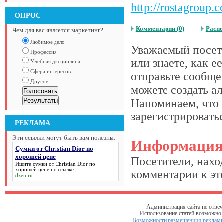
http://rostagroup
ОПРОС
Комментарии (0)
Расп
Чем для вас является маркетинг?
Любимое дело
Уважаемый посети
Профессия
или знаете, как 
Учебная дисциплина
Сфера интересов
отправьте сообще
Другое
можете создать а
Напоминаем, что 
зарегистрироватьс
РЕКЛАМА
Эти ссылки могут быть вам полезны:
Информаци
Сумки от Christian Dior по
хорошей цене
Посетители, нахо
Ищите
сумки от Christian Dior по
хорошей цене
по ссылке
комментарии к это
dzen.ru
Администрация сайта не отвеч
Использование статей возможно т
Возможности размещениия рекламы